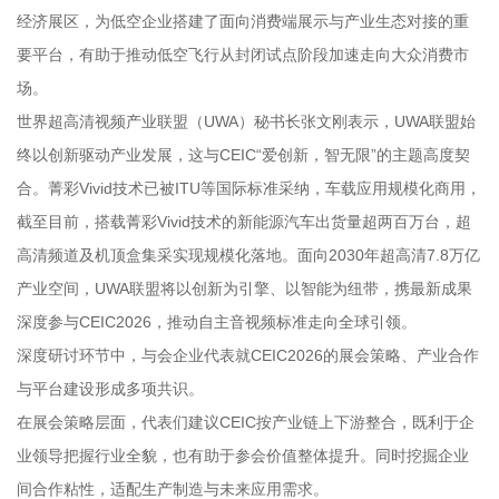
经济展区，为低空企业搭建了面向消费端展示与产业生态对接的重
要平台，有助于推动低空飞行从封闭试点阶段加速走向大众消费市
场。
世界超高清视频产业联盟（UWA）秘书长张文刚表示，UWA联盟始
终以创新驱动产业发展，这与CEIC“爱创新，智无限”的主题高度契
合。菁彩Vivid技术已被ITU等国际标准采纳，车载应用规模化商用，
截至目前，搭载菁彩Vivid技术的新能源汽车出货量超两百万台，超
高清频道及机顶盒集采实现规模化落地。面向2030年超高清7.8万亿
产业空间，UWA联盟将以创新为引擎、以智能为纽带，携最新成果
深度参与CEIC2026，推动自主音视频标准走向全球引领。
深度研讨环节中，与会企业代表就CEIC2026的展会策略、产业合作
与平台建设形成多项共识。
在展会策略层面，代表们建议CEIC按产业链上下游整合，既利于企
业领导把握行业全貌，也有助于参会价值整体提升。同时挖掘企业
间合作粘性，适配生产制造与未来应用需求。