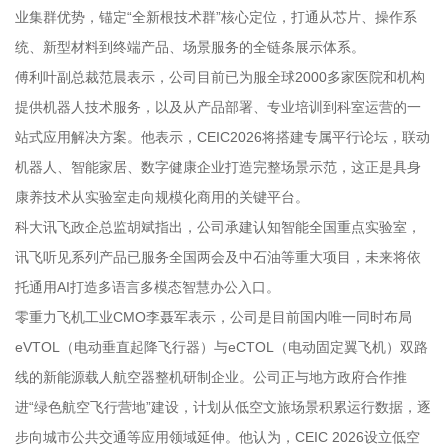
业集群优势，锚定“全新根技术群”核心定位，打通从芯片、操作系
统、新型材料到终端产品、场景服务的全链条展示体系。
傅利叶副总裁范晨表示，公司目前已为服全球2000多家医院和机构
提供机器人技术服务，以及从产品部署、专业培训到科室运营的一
站式应用解决方案。他表示，CEIC2026将搭建专属平行论坛，联动
机器人、智能家居、数字健康企业打造完整场景示范，这正是具身
康养技术从实验室走向规模化商用的关键平台。
科大讯飞政企总监胡斌指出，公司承建认知智能全国重点实验室，
讯飞听见系列产品已服务全国两会及中石油等重大项目，未来将依
托通用AI打造多语言多模态智慧办公入口。
零重力飞机工业CMO李聂军表示，公司是目前国内唯一同时布局
eVTOL（电动垂直起降飞行器）与eCTOL（电动固定翼飞机）双路
线的新能源载人航空器整机研制企业。公司正与地方政府合作推
进“绿色航空飞行营地”建设，计划从低空文旅场景积累运行数据，逐
步向城市公共交通等应用领域延伸。他认为，CEIC 2026设立低空