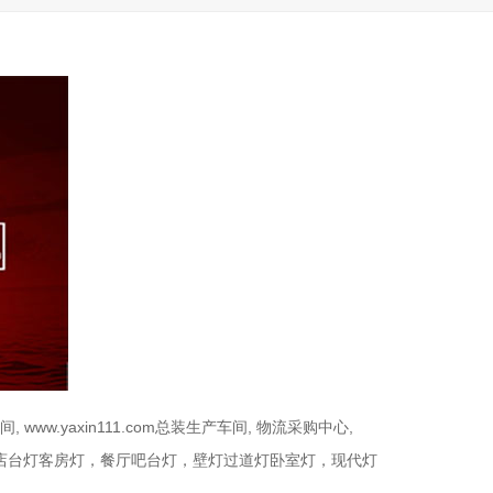
 www.yaxin111.com总装生产车间, 物流采购中心,
烛灯，酒店台灯客房灯，餐厅吧台灯，壁灯过道灯卧室灯，现代灯