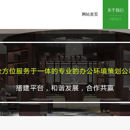
关于我们
网站首页
ABOUT