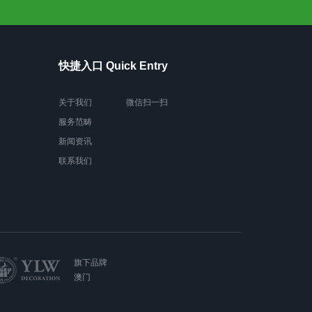
快捷入口 Quick Entry
关于我们
微信扫一扫
服务范畴
新闻资讯
联系我们
旗下品牌
澳门