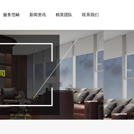
服务范畴
新闻资讯
精英团队
联系我们