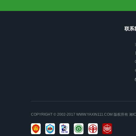
联系我
COPYRIGHT © 2002-2017 WWW.YAXIN111.COM 版权所有
湘I