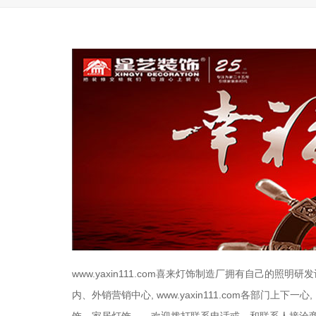
www.yaxin111.com喜来灯饰制造厂拥有自己的照明研发设计
内、外销营销中心, www.yaxin111.com各部