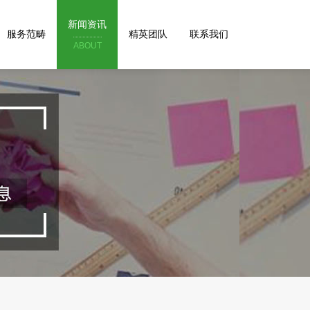
新闻资讯
服务范畴
精英团队
联系我们
ABOUT