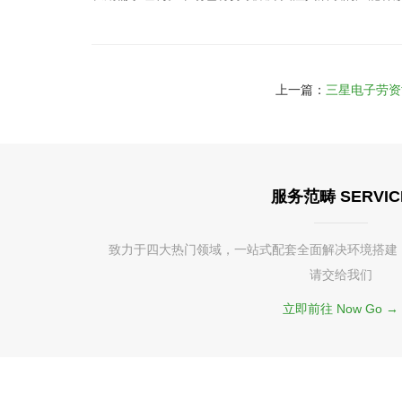
上一篇：
三星电子劳资
服务范畴 SERVIC
致力于四大热门领域，一站式配套全面解决环境搭建
请交给我们
立即前往 Now Go →