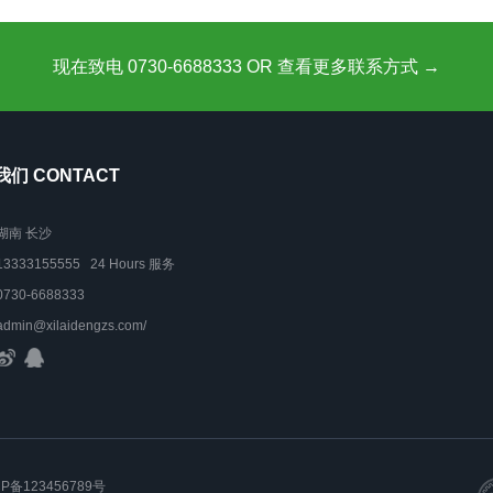
现在致电 0730-6688333 OR 查看更多联系方式 →
们 CONTACT
湖南 长沙
13333155555 24 Hours 服务
0730-6688333
admin@xilaidengzs.com/
CP备123456789号