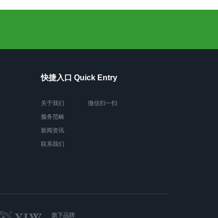
快捷入口 Quick Entry
关于我们
微信扫一扫
服务范畴
新闻资讯
联系我们
旗下品牌