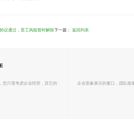
协议通过，罢工风险暂时解除
下一篇：
返回列表
E
，您只需考虑企业经营，其它的
企业形象展示的窗口，团队能