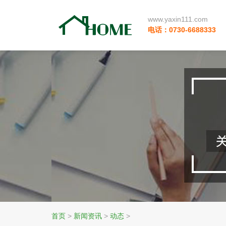
www.yaxin111.com
电话：0730-6688333
首页
>
新闻资讯
>
动态
>