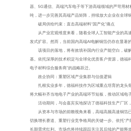
器、5G通信、高端汽车电子等下游高端领域的严苛用材
吨，进一步完善其高端产品矩阵，持续放大企业在全球铜
破局供给约束：直击高端材料“国产化”痛点
从产业宏观维度来看，随着全球人工智能产业的高速
发式扩容。然而，当前国内高端AI电解铜箔仍存在显著
该项目的落地，将有效填补国内行业产能空白，破解
基。依托深厚的技术积淀与全球化优质客户资源，德福科
电子材料综合服务商”的战略跃迁。
政企协同：重塑区域产业集群与估值逻辑
扎根实业多年，德福科技作为区域重点培育的龙头骨
将大幅补齐当地电子产业的高端环节短板，推动区域电
活动期间，与会嘉宾实地探访了德福科技生产厂区，
从资本与市场的前瞻视角来看，高端高频高速铜箔已然
切换增长赛道、重塑行业竞争格局的关键一步。依托“产能
长期需求红利。市场也将持续跟踪关注其后续的产能释