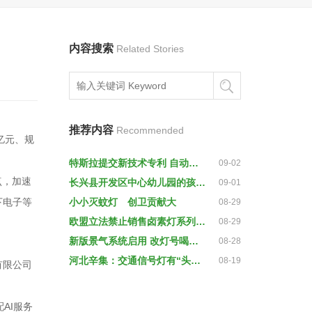
内容搜索
Related Stories
推荐内容
Recommended
亿元、规
特斯拉提交新技术专利 自动激活转向灯
09-02
点，加速
长兴县开发区中心幼儿园的孩子们舞马灯 迎开学
09-01
下电子等
小小灭蚊灯 创卫贡献大
08-29
欧盟立法禁止销售卤素灯系列产品 9月正式实施
08-29
新版景气系统启用 改灯号喝蛮牛 改不了经济冷底
08-28
河北辛集：交通信号灯有“头脑” 智能感应车流调时间
08-19
有限公司
AI服务