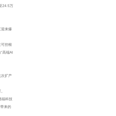
4.5万
正迎来爆
主可控根
高端AI
此次扩产
可。
德福科技
发带来的