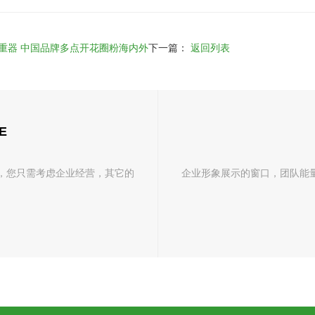
重器 中国品牌多点开花圈粉海内外
下一篇：
返回列表
E
，您只需考虑企业经营，其它的
企业形象展示的窗口，团队能