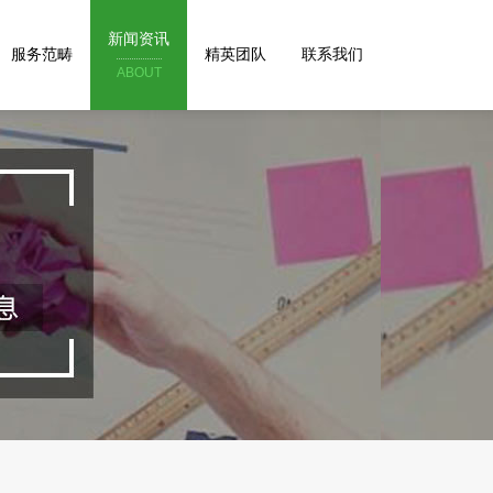
新闻资讯
服务范畴
精英团队
联系我们
ABOUT