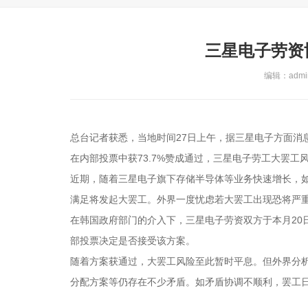
三星电子劳资
编辑：admin
总台记者获悉，当地时间27日上午，据三星电子方面消
在内部投票中获73.7%赞成通过，三星电子劳工大罢工
近期，随着三星电子旗下存储半导体等业务快速增长，
满足将发起大罢工。外界一度忧虑若大罢工出现恐将严
在韩国政府部门的介入下，三星电子劳资双方于本月20
部投票决定是否接受该方案。
随着方案获通过，大罢工风险至此暂时平息。但外界分
分配方案等仍存在不少矛盾。如矛盾协调不顺利，罢工