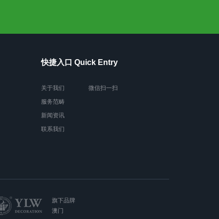
快捷入口 Quick Entry
关于我们
微信扫一扫
服务范畴
新闻资讯
联系我们
旗下品牌
澳门