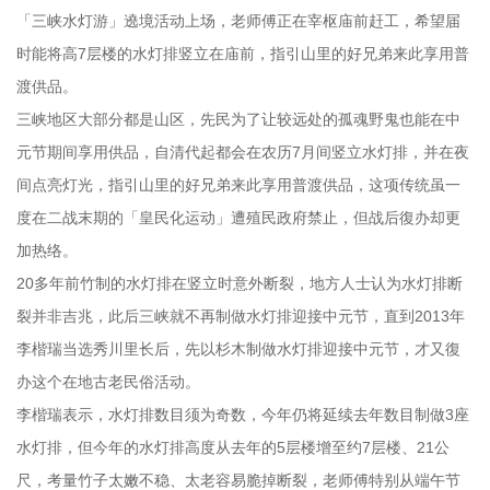
「三峡水灯游」遶境活动上场，老师傅正在宰枢庙前赶工，希望届
时能将高7层楼的水灯排竖立在庙前，指引山里的好兄弟来此享用普
渡供品。
三峡地区大部分都是山区，先民为了让较远处的孤魂野鬼也能在中
元节期间享用供品，自清代起都会在农历7月间竖立水灯排，并在夜
间点亮灯光，指引山里的好兄弟来此享用普渡供品，这项传统虽一
度在二战末期的「皇民化运动」遭殖民政府禁止，但战后復办却更
加热络。
20多年前竹制的水灯排在竖立时意外断裂，地方人士认为水灯排断
裂并非吉兆，此后三峡就不再制做水灯排迎接中元节，直到2013年
李楷瑞当选秀川里长后，先以杉木制做水灯排迎接中元节，才又復
办这个在地古老民俗活动。
李楷瑞表示，水灯排数目须为奇数，今年仍将延续去年数目制做3座
水灯排，但今年的水灯排高度从去年的5层楼增至约7层楼、21公
尺，考量竹子太嫩不稳、太老容易脆掉断裂，老师傅特别从端午节