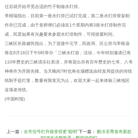
过后就开始寻觅合适的竹子制做水灯排。
李楷瑞指出，目前第一座水灯排已试灯完成，第二座水灯排骨架制
作亦已完成，由于老师傅们必须在1个星期内将3座水灯排制作完
成，民眾如果有兴趣要来参观水灯排制作，可得抓紧时间。
三峡区长陈健民指出，为了迎接中元节，民政局、区公所与宰枢庙
将在8月18日下午5时举办「三峡水灯游」活动，今年特别邀请已有
110年歷史的三峡清乐社表演，并将迎出亦有百年歷史的七爷、八爷
神将作为开路先锋。当天晚间7时也将在埸赠送由经发局提供的传统
纸制手提灯笼，数量有限发完为止，欢迎大家一起来体验三峡地区
这项老传统。
(中国时报)
上一篇：
全市信号灯升级变得更“聪明”
下一篇：
酷冷至尊发布新款
RGB水冷散热器：酷炫信仰灯