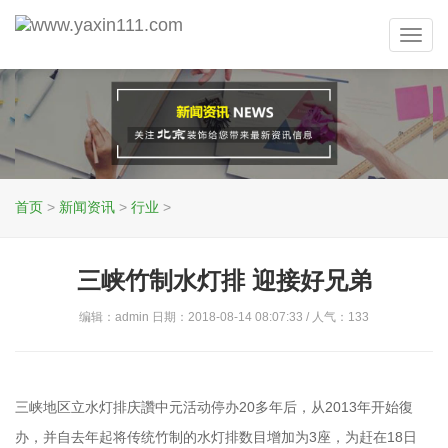
Toggl
navig
首页
>
新闻资讯
>
行业
>
三峡竹制水灯排 迎接好兄弟
编辑：admin 日期：2018-08-14 08:07:33 / 人气：
133
三峡地区立水灯排庆讚中元活动停办20多年后，从2013年开始復
办，并自去年起将传统竹制的水灯排数目增加为3座，为赶在18日