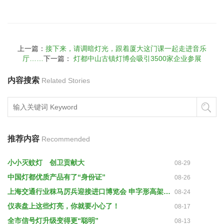
上一篇：
接下来，请调暗灯光，跟着厦大这门课一起走进音乐
厅……
下一篇：
灯都中山古镇灯博会吸引3500家企业参展
内容搜索
Related Stories
推荐内容
Recommended
小小灭蚊灯 创卫贡献大
08-29
中国灯都优质产品有了“身份证”
08-26
上海交通行业秣马厉兵迎接进口博览会 申字形高架预计9月底全彩灯亮灯
08-24
仪表盘上这些灯亮，你就要小心了！
08-17
全市信号灯升级变得更“聪明”
08-13