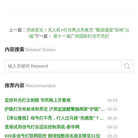
上一篇：
济南首次！无人机+灯光秀点亮夜空 “数据盛宴”惊艳“云
端”
下一篇：
第十一届广州国际灯光节亮灯
内容搜索
Related Stories
推荐内容
Recommended
监控补光灯太刺眼 市民晚上开窗难
09-03
护眼灯没有标准和界定 沪质监提醒警惕商家“护眼”噱头
09-01
【津云微视】信号灯不亮，行人过马路“凭感觉”？交警：协调电源，尽快解决！
08-30
贵港试用信号灯自适应控制系统-新华网
08-23
600多信号灯联网联控 拥堵指数排名南京降至31位
08-15