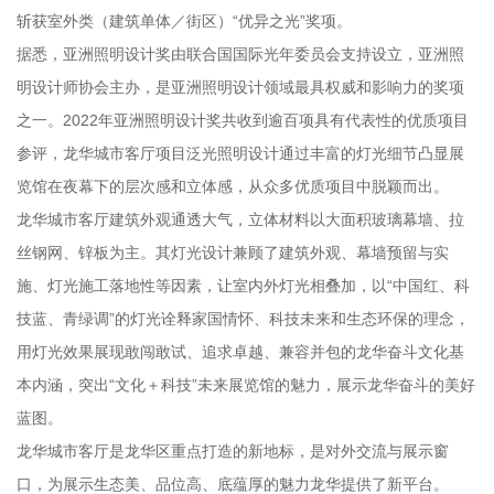
斩获室外类（建筑单体／街区）“优异之光”奖项。
据悉，亚洲照明设计奖由联合国国际光年委员会支持设立，亚洲照
明设计师协会主办，是亚洲照明设计领域最具权威和影响力的奖项
之一。2022年亚洲照明设计奖共收到逾百项具有代表性的优质项目
参评，龙华城市客厅项目泛光照明设计通过丰富的灯光细节凸显展
览馆在夜幕下的层次感和立体感，从众多优质项目中脱颖而出。
龙华城市客厅建筑外观通透大气，立体材料以大面积玻璃幕墙、拉
丝钢网、锌板为主。其灯光设计兼顾了建筑外观、幕墙预留与实
施、灯光施工落地性等因素，让室内外灯光相叠加，以“中国红、科
技蓝、青绿调”的灯光诠释家国情怀、科技未来和生态环保的理念，
用灯光效果展现敢闯敢试、追求卓越、兼容并包的龙华奋斗文化基
本内涵，突出“文化＋科技”未来展览馆的魅力，展示龙华奋斗的美好
蓝图。
龙华城市客厅是龙华区重点打造的新地标，是对外交流与展示窗
口，为展示生态美、品位高、底蕴厚的魅力龙华提供了新平台。