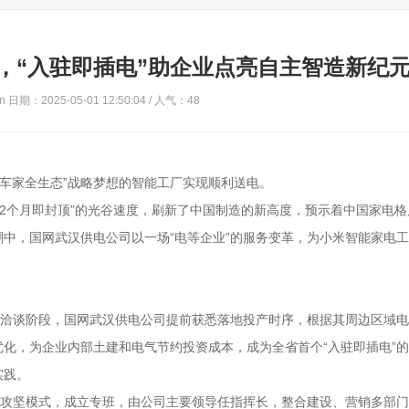
，“入驻即插电”助企业点亮自主智造新纪
 日期：2025-05-01 12:50:04 / 人气：
48
人车家全生态”战略梦想的智能工厂实现顺利送电。
工2个月即封顶”的光谷速度，刷新了中国制造的新高度，预示着中国家电
中，国网武汉供电公司以一场“电等企业”的服务变革，为小米智能家电
目洽谈阶段，国网武汉供电公司提前获悉落地投产时序，根据其周边区域
化，为企业内部土建和电气节约投资成本，成为全省首个“入驻即插电”
实践。
”攻坚模式，成立专班，由公司主要领导任指挥长，整合建设、营销多部