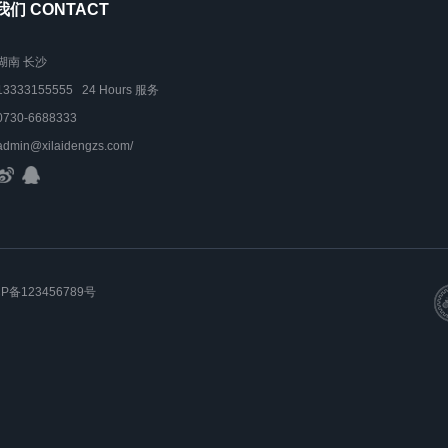
们 CONTACT
湖南 长沙
13333155555 24 Hours 服务
0730-6688333
admin@xilaidengzs.com/
CP备123456789号