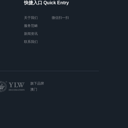
快捷入口 Quick Entry
关于我们
微信扫一扫
服务范畴
新闻资讯
联系我们
旗下品牌
澳门