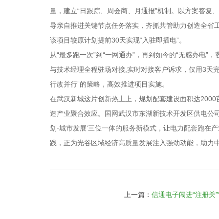
量，建立“日跟踪、周会商、月通报”机制。以方案答复
导亲自推进关键节点任务落实，齐抓共管助力创造全省工
该项目较原计划提前30天实现“入驻即插电”。
从“最多跑一次”到“一网通办”，再到如今的“无感办电
与技术经理全程驻场对接,实时对接客户诉求，仅用3天
行改并行”的策略，高效推进项目实施。
在武汉新城这片创新热土上，规划配套建设面积达200
造产业聚合效应。国网武汉市东湖新技术开发区供电公司副
划-城市发展’三位一体的服务新模式，让电力配套跑在产
践，正为光谷区域经济高质量发展注入强劲动能，助力中
上一篇：
信通电子闯进“注册关