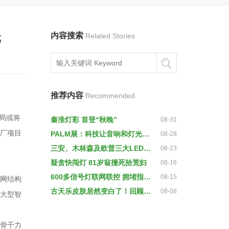
元
内容搜索
Related Stories
推荐内容
Recommended
格局或将
秦淮灯彩 首登“秋晚”
08-31
工厂项目
PALM展：科技让音响和灯光更具感染力
08-28
三安、木林森及欧普三大LED企晒半年报，业绩亮眼？
08-23
疑贪快闯灯 81岁翁撞死拾荒妇
08-16
600多信号灯联网联控 拥堵指数排名南京降至31位
08-15
电网结构
古天乐皮肤居然变白了！回顾一下白古的美颜盛世 求你别再晒灯了
08-08
的大型智
门骨干力