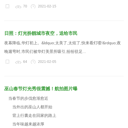
70
2021-02-15
日照：灯光扮靓城市夜空，送给市民
夜幕降临,华灯初上。&ldquo;太美了,太炫了,快来看灯喽!&rdquo;夜
晚遛弯时,市民们被华灯美景所吸引,纷纷驻足...
64
2021-02-05
巫山春节灯光秀很震撼！航拍图片曝
当春节的步伐愈渐愈近
当外出的巫山人都开始
背上行囊走在回家的路上
当年味越来越浓厚