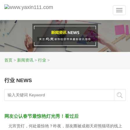
Toggl
navig
首页
>
新闻资讯
>
行业
>
行业 NEWS
网友公认春节最惊艳灯光秀！看过后
元宵赏灯，何处最惊艳？昨夜，朋友圈被成都天府熊猫塔的线上