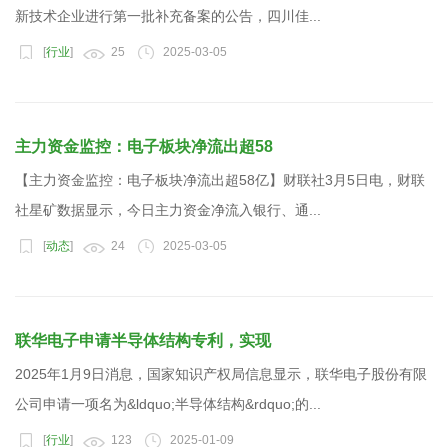
新技术企业进行第一批补充备案的公告，四川佳...
[
行业
]
25
2025-03-05
主力资金监控：电子板块净流出超58
【主力资金监控：电子板块净流出超58亿】财联社3月5日电，财联
社星矿数据显示，今日主力资金净流入银行、通...
[
动态
]
24
2025-03-05
联华电子申请半导体结构专利，实现
2025年1月9日消息，国家知识产权局信息显示，联华电子股份有限
公司申请一项名为&ldquo;半导体结构&rdquo;的...
[
行业
]
123
2025-01-09