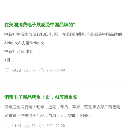
在美国消费电子展感受中国品牌的“
中新社拉斯维加斯1月8日电 题：在美国消费电子展感受中国品牌的
&ldquo;AI力量&rdquo;
中新社记者 张朔
1月...
[
动态
]
32
2025-01-09
消费电子新品密集上市，AI应用重塑
四季度是消费电子旺季，近期，华为、苹果、荣耀等多家厂商密集
发布旗下消费电子产品，与AI（人工智能）相关...
[
行业
]
35
2024-12-06