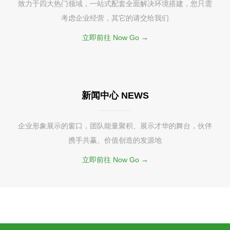
致力于四大热门领域，一站式配套全面解决环境搭建，您只需
考虑企业经营，其它的请交给我们
立即前往 Now Go →
新闻中心 NEWS
企业形象展示的窗口，团队能量聚积、展示才华的舞台，伙伴
携手共赢、价值创造的发源地
立即前往 Now Go →